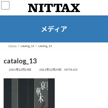
コ
ナ
ン
ビ
テ
ゲ
ン
ー
ツ
シ
へ
ョ
メディア
ス
ン
キ
に
ッ
移
プ
動
Home
catalog_13
catalog_13
catalog_13
最
2021年12月29日
2021年12月29日
NITTA-DX
終
更
新
日
時
: