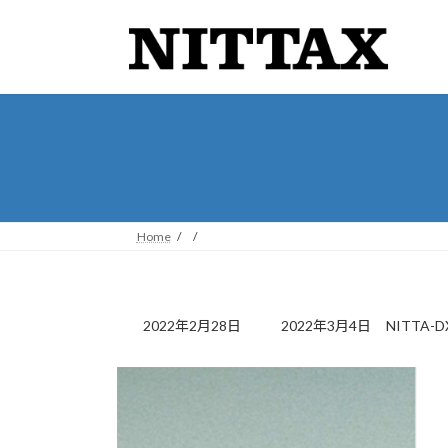
コ
ナ
ン
ビ
テ
ゲ
ン
ー
ツ
シ
へ
ョ
ス
ン
キ
に
ッ
移
プ
動
Home
最
2022年2月28日
2022年3月4日
NITTA-D
終
更
新
日
時
: