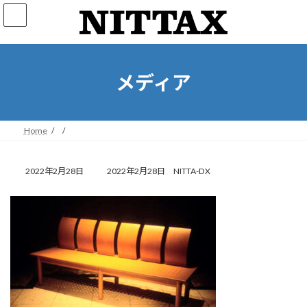
コ
ナ
ン
ビ
テ
ゲ
ン
ー
ツ
シ
へ
ョ
メディア
ス
ン
キ
に
ッ
移
プ
動
Home
最
2022年2月28日
2022年2月28日
NITTA-DX
終
更
新
日
時
: