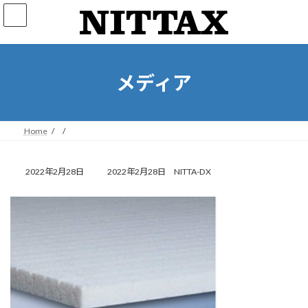
コ
ナ
ン
ビ
テ
ゲ
ン
ー
ツ
シ
へ
ョ
メディア
ス
ン
キ
に
ッ
移
プ
動
Home
最
2022年2月28日
2022年2月28日
NITTA-DX
終
更
新
日
時
: