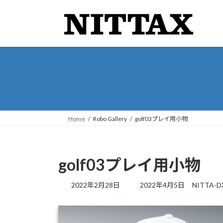
コ
ナ
ン
ビ
テ
ゲ
ン
ー
ツ
シ
へ
ョ
ス
ン
キ
に
ッ
移
プ
動
Home
Robo Gallery
golf03プレイ用小物
golf03プレイ用小物
最
2022年2月28日
2022年4月5日
NITTA-D
終
更
新