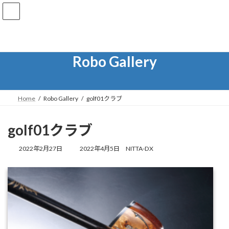
コ
ナ
ン
ビ
テ
ゲ
ン
ー
ツ
シ
へ
ョ
Robo Gallery
ス
ン
キ
に
ッ
移
プ
動
Home
Robo Gallery
golf01クラブ
golf01クラブ
最
2022年2月27日
2022年4月5日
NITTA-DX
終
更
新
日
時
: