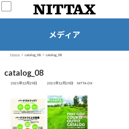
コ
ナ
ン
ビ
テ
ゲ
ン
ー
ツ
シ
へ
ョ
メディア
ス
ン
キ
に
ッ
移
プ
動
Home
catalog_08
catalog_08
catalog_08
最
2021年12月29日
2021年12月29日
NITTA-DX
終
更
新
日
時
: