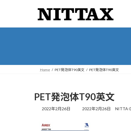
コ
ナ
ン
ビ
テ
ゲ
ン
ー
ツ
シ
へ
ョ
ス
ン
キ
に
ッ
移
プ
動
Home
PET発泡体T90英文
PET発泡体T90英文
PET発泡体T90英文
最
2022年2月26日
2022年2月26日
NITTA-
終
更
新