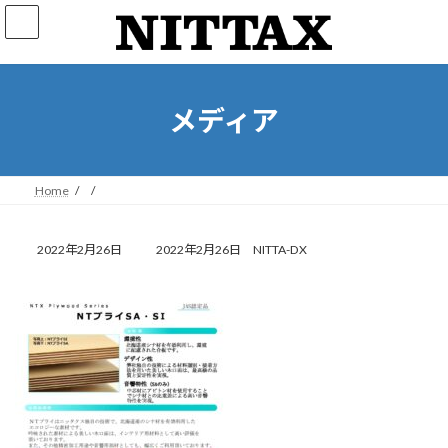
コ
ナ
ン
ビ
テ
ゲ
ン
ー
ツ
シ
へ
ョ
メディア
ス
ン
キ
に
ッ
移
プ
動
Home
最
2022年2月26日
2022年2月26日
NITTA-DX
終
更
新
日
時
: