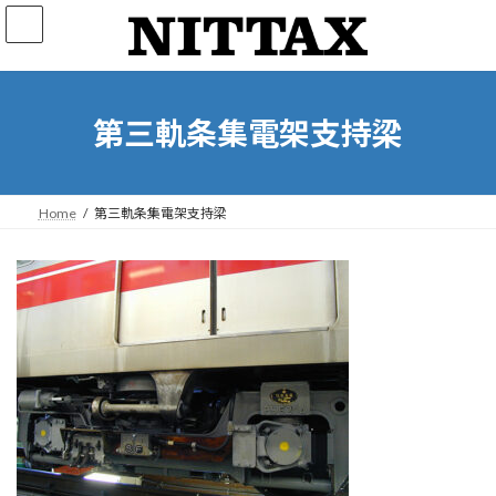
コ
ナ
ン
ビ
テ
ゲ
ン
ー
ツ
シ
へ
ョ
第三軌条集電架支持梁
ス
ン
キ
に
ッ
移
プ
動
Home
第三軌条集電架支持梁