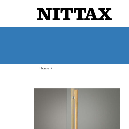
コ
ナ
ン
ビ
テ
ゲ
ン
ー
ツ
シ
へ
ョ
ス
ン
キ
に
ッ
移
プ
動
Home