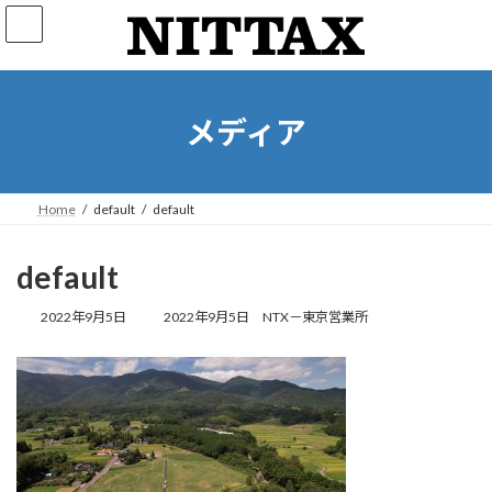
コ
ナ
ン
ビ
テ
ゲ
ン
ー
ツ
シ
へ
ョ
メディア
ス
ン
キ
に
ッ
移
プ
動
Home
default
default
default
最
2022年9月5日
2022年9月5日
NTX－東京営業所
終
更
新
日
時
: