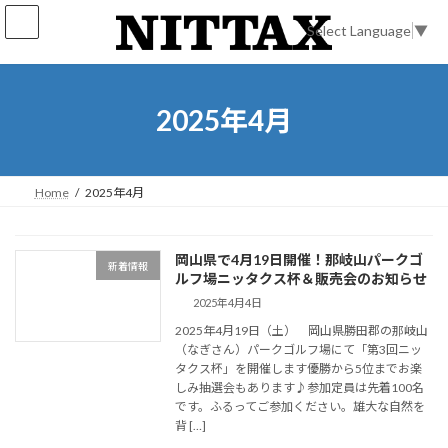
コ
ナ
ン
ビ
Select Language
▼
テ
ゲ
ン
ー
ツ
シ
へ
ョ
2025年4月
ス
ン
キ
に
ッ
移
プ
動
Home
2025年4月
岡山県で4月19日開催！那岐山パークゴ
新着情報
ルフ場ニッタクス杯＆販売会のお知らせ
2025年4月4日
2025年4月19日（土） 岡山県勝田郡の那岐山
（なぎさん）パークゴルフ場にて「第3回ニッ
タクス杯」を開催します優勝から5位までお楽
しみ抽選会もあります♪参加定員は先着100名
です。ふるってご参加ください。雄大な自然を
背 […]