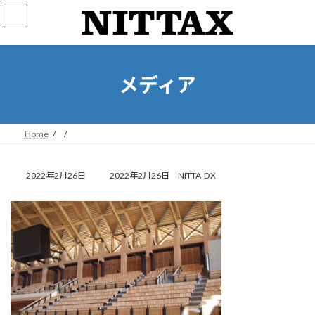
コ
ナ
ン
ビ
テ
ゲ
ン
ー
ツ
シ
へ
ョ
メディア
ス
ン
キ
に
ッ
移
プ
動
Home
最
2022年2月26日
2022年2月26日
NITTA-DX
終
更
新
日
時
: