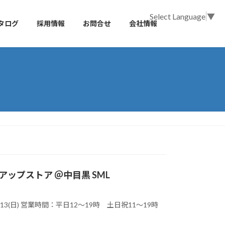
Select Language
▼
タログ
採用情報
お問合せ
会社情報
 ポップアップストア ＠中目黒 SML
22(土)〜9/13(日) 営業時間：平日12〜19時 土日祝11〜19時