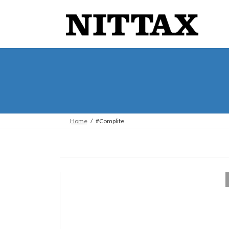
コ
ナ
ン
ビ
テ
ゲ
ン
ー
ツ
シ
へ
ョ
ス
ン
キ
に
ッ
移
プ
動
Home
#Complite