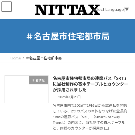
コ
ナ
ン
ビ
Select Language
▼
テ
ゲ
ン
ー
ツ
シ
へ
ョ
＃名古屋市住宅都市局
ス
ン
キ
に
ッ
移
プ
動
Home
＃名古屋市住宅都市局
名古屋市住宅都市局の連節バス「SRT」
新着情報
に当社制作の寄木テーブルとカウンター
が採用されました
2026年1月23日
名古屋市内で2026年1月6日から試運転を開始
している、2つのバスの車体をつなげた全長約
18mの連節バス「SRT」（Smart Roadway
Transit）の内装に、当社制作の寄木テーブル
と、同様のカウンターが採用さ […]