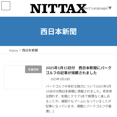
コ
ナ
ン
ビ
Select Language
▼
テ
ゲ
ン
ー
ツ
シ
へ
ョ
西日本新聞
ス
ン
キ
に
ッ
移
プ
動
Home
西日本新聞
2025年1月15日付 西日本新聞にパーク
新着情報
ゴルフの記事が掲載されました
2025年1月20日
パークゴルフの多彩な魅力について2025年1月
15日付の西日本新聞に掲載されました。老若男
女問わず、気軽にクラブ1本で無理なく楽しめ
ることや、韓国でもブームになっていることが
記事になっています。 親睦にパークゴルフが最
適 […]