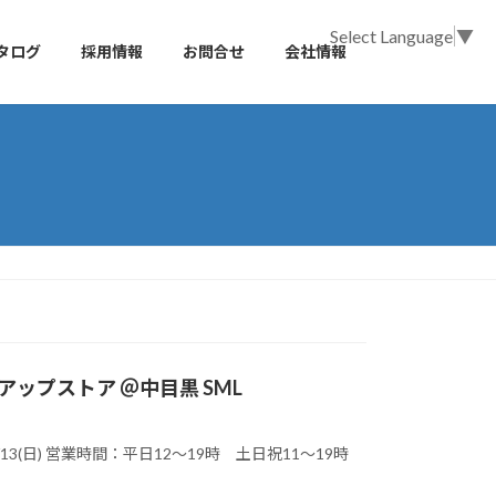
Select Language
▼
タログ
採用情報
お問合せ
会社情報
 ポップアップストア ＠中目黒 SML
22(土)〜9/13(日) 営業時間：平日12〜19時 土日祝11〜19時