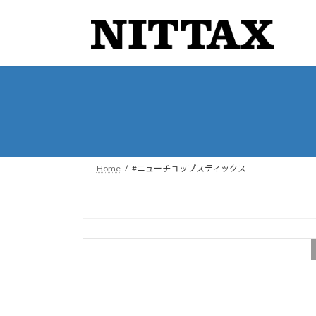
コ
ナ
ン
ビ
テ
ゲ
ン
ー
ツ
シ
へ
ョ
ス
ン
キ
に
ッ
移
プ
動
Home
#ニューチョップスティックス