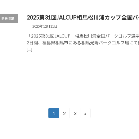
2025第31回JALCUP相馬松川浦カップ全
新着情報
2025年12月11日
「2025第31回JALCUP 相馬松川浦全国パークゴルフ選手
2日間、福島県相馬市にある相馬光陽パークゴルフ場にて開
[…]
1
2
3
»
固
固
固
定
定
定
ペ
ペ
ペ
ー
ー
ー