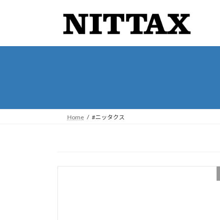
コ
ナ
ン
ビ
テ
ゲ
ン
ー
ツ
シ
へ
ョ
ス
ン
キ
に
ッ
移
プ
動
Home
#ニッタクス