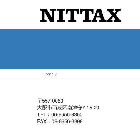
コ
ナ
ン
ビ
テ
ゲ
ン
ー
ツ
シ
へ
ョ
ス
ン
キ
に
ッ
移
プ
動
Home