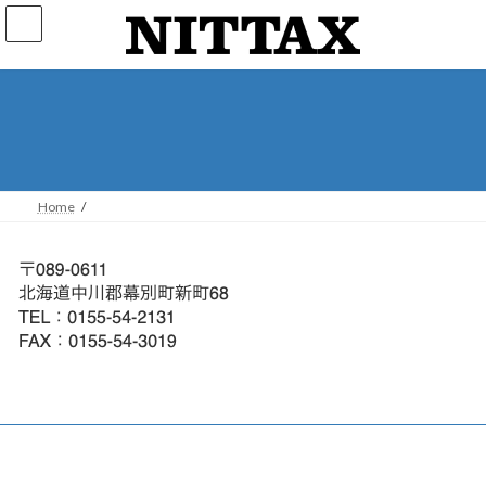
コ
ナ
ン
ビ
テ
ゲ
ン
ー
ツ
シ
へ
ョ
ス
ン
キ
に
ッ
移
プ
動
Home