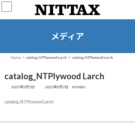
コ
ナ
ン
ビ
テ
ゲ
ン
ー
ツ
シ
へ
ョ
メディア
ス
ン
キ
に
ッ
移
プ
動
Home
catalog_NTPlywood Larch
catalog_NTPlywood Larch
catalog_NTPlywood Larch
最
2025年5月7日
2025年5月7日
HONBU
終
更
catalog_NTPlywood Larch
新
日
時
: