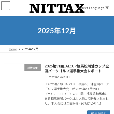
コ
ナ
ン
ビ
Select Language
▼
テ
ゲ
ン
ー
ツ
シ
へ
ョ
2025年12月
ス
ン
キ
に
ッ
移
プ
動
Home
2025年12月
2025第31回JALCUP相馬松川浦カップ全
新着情報
国パークゴルフ選手権大会レポート
2025年12月11日
「2025第31回JALCUP 相馬松川浦全国パーク
ゴルフ選手権大会」が 2025年11月29日
（土）、30日（日）の2日間、福島県相馬市に
ある相馬光陽パークゴルフ場にて開催されまし
た。 本大会には全国から480名ほどの […]
続きを読む