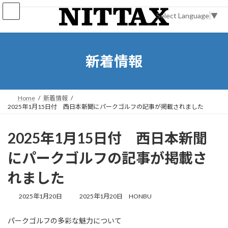
コ
ナ
ン
ビ
Select Language
▼
テ
ゲ
ン
ー
ツ
シ
へ
ョ
新着情報
ス
ン
キ
に
ッ
移
プ
動
Home
新着情報
2025年1月15日付 西日本新聞にパークゴルフの記事が掲載されました
2025年1月15日付 西日本新聞
にパークゴルフの記事が掲載さ
れました
最
2025年1月20日
2025年1月20日
HONBU
終
更
パークゴルフの多彩な魅力について
新