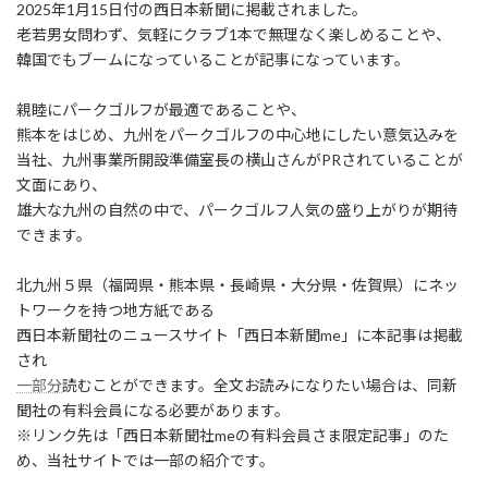
2025年1月15日付の西日本新聞に掲載されました。
日
時
老若男女問わず、気軽にクラブ1本で無理なく楽しめることや、
:
韓国でもブームになっていることが記事になっています。
親睦にパークゴルフが最適であることや、
熊本をはじめ、九州をパークゴルフの中心地にしたい意気込みを
当社、九州事業所開設準備室長の横山さんがPRされていることが
文面にあり、
雄大な九州の自然の中で、パークゴルフ人気の盛り上がりが期待
できます。
北九州５県（福岡県・熊本県・長崎県・大分県・佐賀県）にネッ
トワークを持つ地方紙である
西日本新聞社のニュースサイト「西日本新聞me」に本記事は掲載
され
一部分
読むことができます。全文お読みになりたい場合は、同新
聞社の有料会員になる必要があります。
※リンク先は「西日本新聞社meの有料会員さま限定記事」のた
め、当社サイトでは一部の紹介です。