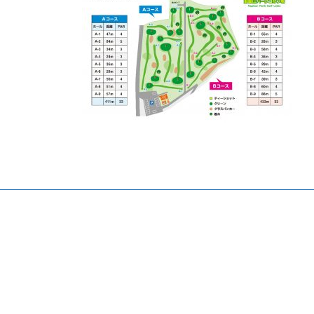
日
時
: