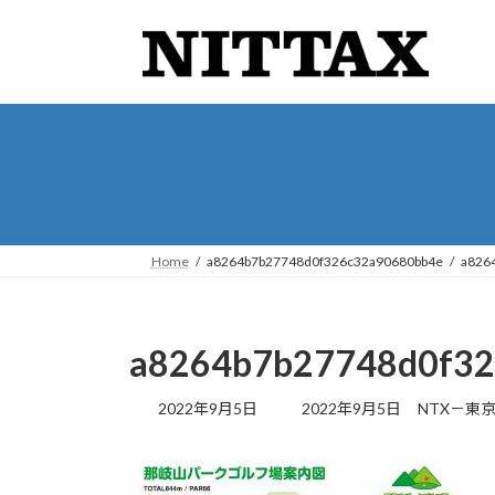
コ
ナ
ン
ビ
テ
ゲ
ン
ー
ツ
シ
へ
ョ
ス
ン
キ
に
ッ
移
プ
動
Home
a8264b7b27748d0f326c32a90680bb4e
a826
a8264b7b27748d0f32
最
2022年9月5日
2022年9月5日
NTX－東
終
更
新