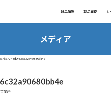
製品情報
製品事例
カ
メディア
4b7b27748d0f326c32a90680bb4e
6c32a90680bb4e
京営業所