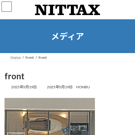
コ
ナ
ン
ビ
テ
ゲ
ン
ー
ツ
シ
へ
ョ
メディア
ス
ン
キ
に
ッ
移
プ
動
Home
front
front
front
最
2025年5月19日
2025年5月19日
HONBU
終
更
新
日
時
: