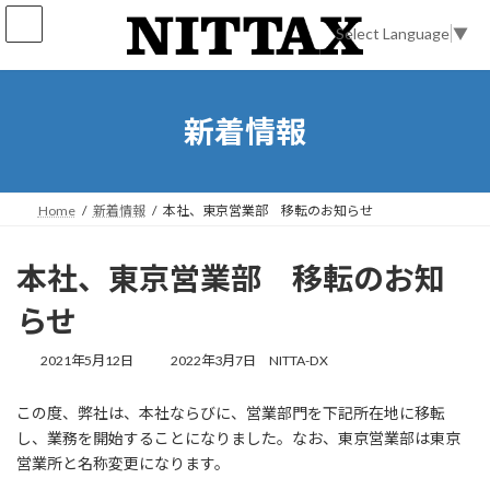
コ
ナ
ン
ビ
Select Language
▼
テ
ゲ
ン
ー
ツ
シ
へ
ョ
新着情報
ス
ン
キ
に
ッ
移
プ
動
Home
新着情報
本社、東京営業部 移転のお知らせ
本社、東京営業部 移転のお知
らせ
最
2021年5月12日
2022年3月7日
NITTA-DX
終
更
この度、弊社は、本社ならびに、営業部門を下記所在地に移転
新
し、業務を開始することになりました。なお、東京営業部は東京
日
時
営業所と名称変更になります。
: