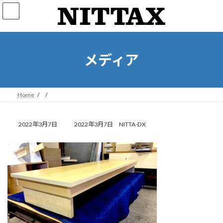
コ
ナ
ン
ビ
テ
ゲ
ン
ー
ツ
シ
へ
ョ
メディア
ス
ン
キ
に
ッ
移
プ
動
Home
最
2022年3月7日
2022年3月7日
NITTA-DX
終
更
新
日
時
: