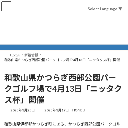
コ
ナ
ン
ビ
Select Language
▼
テ
ゲ
ン
ー
ツ
シ
へ
ョ
新着情報
ス
ン
キ
に
ッ
移
プ
動
Home
新着情報
和歌山県かつらぎ西部公園パークゴルフ場で4月13日「ニッタクス杯」開催
和歌山県かつらぎ西部公園パー
クゴルフ場で4月13日「ニッタク
ス杯」開催
最
2025年3月25日
2025年3月19日
HONBU
終
更
和歌山県伊都郡かつらぎ町にある、かつらぎ西部公園パークゴル
新