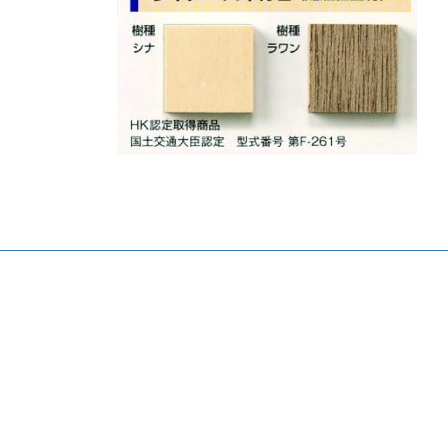
日
時
: