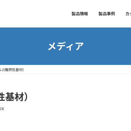
製品情報
製品事例
カ
メディア
ルZ(難燃性基材）
燃性基材）
DX