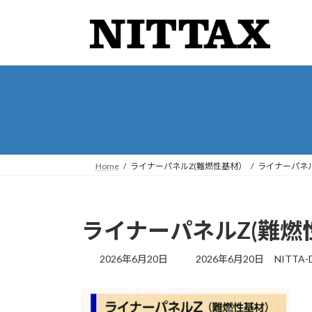
コ
ナ
ン
ビ
テ
ゲ
ン
ー
ツ
シ
へ
ョ
ス
ン
キ
に
ッ
移
プ
動
Home
ライナーパネルZ(難燃性基材）
ライナーパネ
ライナーパネルZ(難
最
2026年6月20日
2026年6月20日
NITTA-
終
更
新