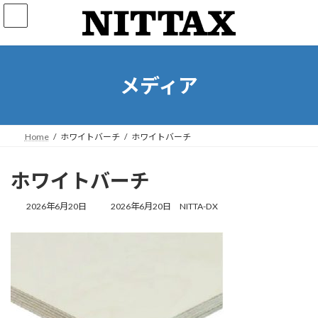
コ
ナ
ン
ビ
テ
ゲ
ン
ー
ツ
シ
へ
ョ
メディア
ス
ン
キ
に
ッ
移
プ
動
Home
ホワイトバーチ
ホワイトバーチ
ホワイトバーチ
最
2026年6月20日
2026年6月20日
NITTA-DX
終
更
新
日
時
: