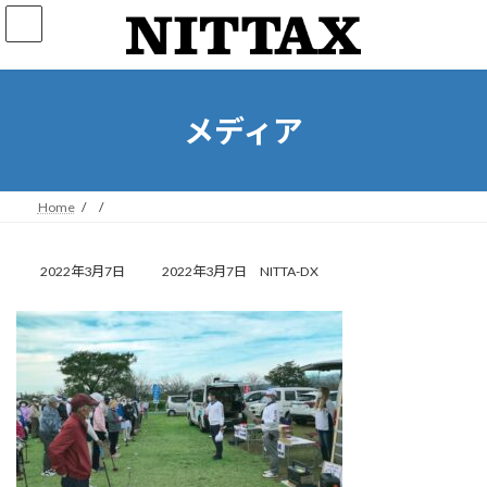
コ
ナ
ン
ビ
テ
ゲ
ン
ー
ツ
シ
へ
ョ
メディア
ス
ン
キ
に
ッ
移
プ
動
Home
最
2022年3月7日
2022年3月7日
NITTA-DX
終
更
新
日
時
: